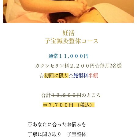
妊活
子宝鍼灸整体コース
通常１１,０００円
カウンセリン料２,２００円☆毎月2名様
☆
初回に限り
☆
施術料
半額
合計
１３,２００円
のところ
⇒７,７００円 （税込）
♡あなたに合ったお悩みを
丁寧に聞き取り 子宝整体