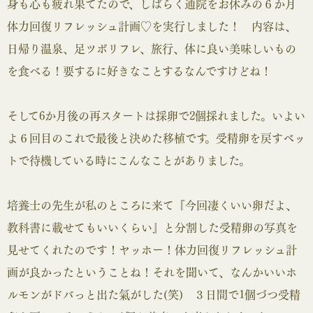
身も心も疲れ果てたので、しばらく通院をお休みの６か月
体力回復リフレッシュ計画♡を実行しました！ 内容は、
日帰り温泉、足ツボリフレ、旅行、体に良い美味しいもの
を食べる！要するに好きなことするなんですけどね！
そして6か月後の再スタートは採卵で2個採れました。いよい
よ６回目のこれで最後と決めた移植です。受精卵を戻すベッ
トで待機している時にこんなことがありました。
培養士の先生が私のところに来て『今回凄くいい卵だよ、
教科書に載せてもいいくらい』と分割した受精卵の写真を
見せてくれたのです！ヤッホー！体力回復リフレッシュ計
画が良かったということね！それを聞いて、なんかいいホ
ルモンがドバっと出た氣がした(笑) ３日間で1個づつ受精