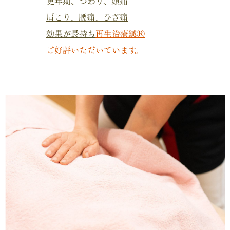
更年期、つわり、頭痛
肩こり、腰痛、ひざ痛
効果が長持ち
再生治療鍼Ⓡ
ご好評いただいています。