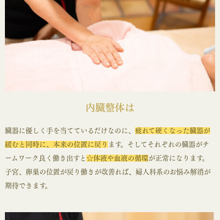
内臓整体は
臓器に優しく手を当てているだけなのに、
疲れて硬くなった臓器が
緩むと同時に、本来の位置に戻り
ます。そしてそれぞれの臓器がチ
ームワーク良く働き出すと
☆体液や血液の循環
が正常になります。
子宮、卵巣の位置が戻り働きが改善れば、婦人科系のお悩み解消が
期待できます。