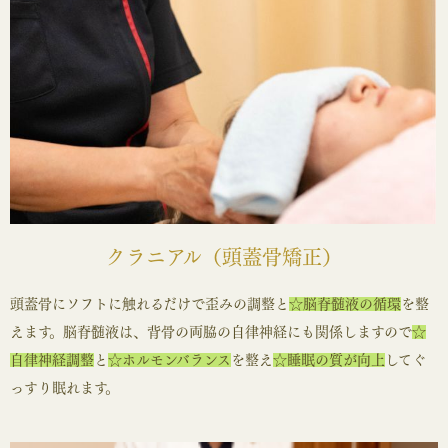
クラニアル（頭蓋骨矯正）
頭蓋骨にソフトに触れるだけで歪みの調整と
☆脳脊髄液の循環
を整
えます。脳脊髄液は、背骨の両脇の自律神経にも関係しますので
☆
自律神経調整
と
☆ホルモンバランス
を整え
☆睡眠の質が向上
してぐ
っすり眠れます。