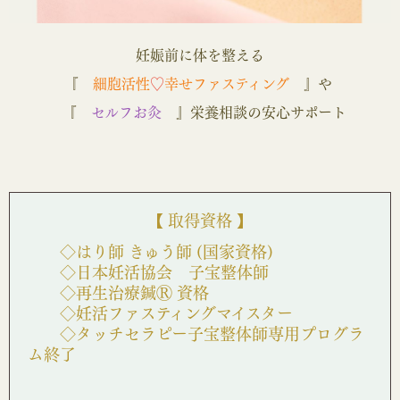
妊娠前に体を整える
『
細胞活性
♡
幸せファスティング
』や
『
セルフお灸
』栄養相談の安心サポート
【 取得資格 】
◇はり師 きゅう師 (国家資格)
◇日本妊活協会 子宝整体師
◇再生治療鍼Ⓡ 資格
◇妊活ファスティングマイスター
◇タッチセラピー子宝整体師専用プログラ
ム終了